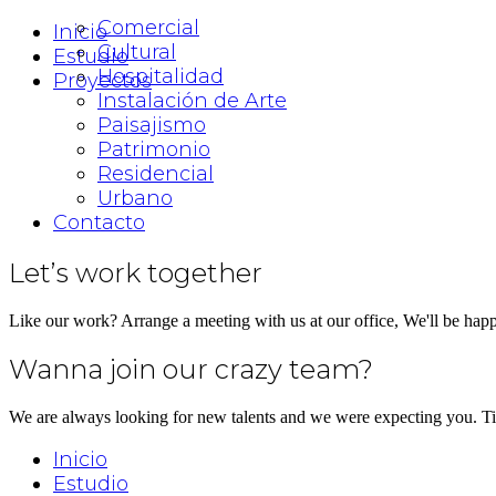
Comercial
Inicio
Cultural
Estudio
Hospitalidad
Proyectos
Instalación de Arte
Paisajismo
Patrimonio
Residencial
Urbano
Contacto
Let’s work together
Like our work? Arrange a meeting with us at our office, We'll be hap
Wanna join our crazy team?
We are always looking for new talents and we were expecting you. T
Inicio
Estudio